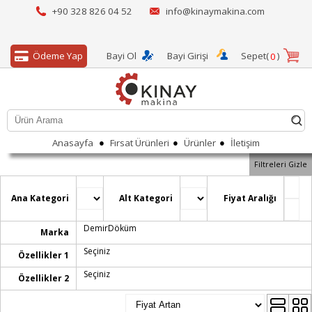
+90 328 826 04 52
info@kinaymakina.com
Ödeme Yap
Bayi Ol
Bayi Girişi
Sepet(
)
0
●
●
●
Anasayfa
Fırsat Ürünleri
Ürünler
İletişim
Filtreleri Gizle
Ana Kategori
Alt Kategori
Fiyat Aralığı
DemirDöküm
Marka
Seçiniz
Özellikler 1
Seçiniz
Özellikler 2