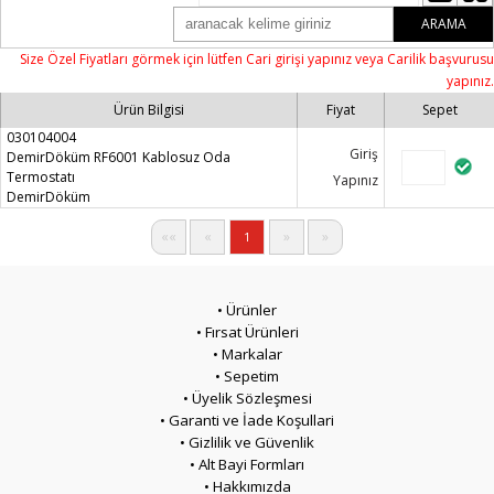
ARAMA
Size Özel Fiyatları görmek için lütfen Cari girişi yapınız veya Carilik başvurusu
yapınız.
Ürün Bilgisi
Fiyat
Sepet
030104004
Giriş
DemirDöküm RF6001 Kablosuz Oda
Termostatı
Yapınız
DemirDöküm
««
«
»
»
1
• Ürünler
• Fırsat Ürünleri
• Markalar
• Sepetim
• Üyelik Sözleşmesi
• Garanti ve İade Koşullari
• Gizlilik ve Güvenlik
• Alt Bayi Formları
• Hakkımızda