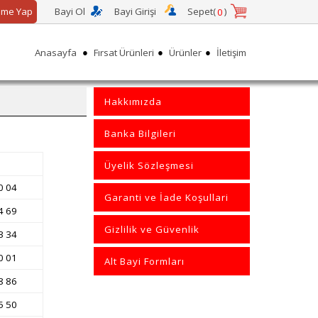
me Yap
Bayi Ol
Bayi Girişi
Sepet(
)
0
●
●
●
Anasayfa
Fırsat Ürünleri
Ürünler
İletişim
Hakkımızda
Banka Bilgileri
Üyelik Sözleşmesi
0 04
Garanti ve İade Koşullari
4 69
Gizlilik ve Güvenlik
3 34
0 01
Alt Bayi Formları
8 86
5 50