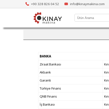
+90 328 826 04 52
info@kinaymakina.com
BANKA
Ziraat Bankası
Kın
Akbank
Kın
Garanti
Kın
Türkiye Finans
Kın
QNB Finans
Kın
İş Bankası
Kın