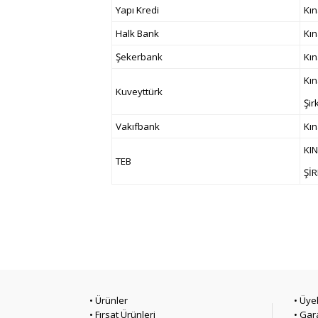
Yapı Kredi
Kın
Halk Bank
Kın
Şekerbank
Kın
Kı
Kuveyttürk
Şir
Vakıfbank
Kın
KI
TEB
ŞİR
• Ürünler
• Üye
• Fırsat Ürünleri
• Gar