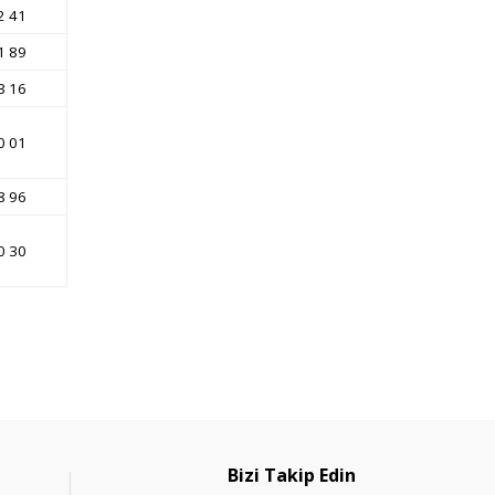
2 41
1 89
3 16
0 01
8 96
0 30
Bizi Takip Edin