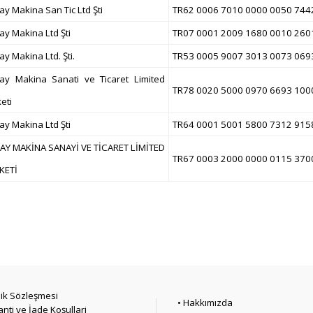
ay Makina San Tic Ltd Şti
TR62 0006 7010 0000 0050 744
ay Makina Ltd Şti
TR07 0001 2009 1680 0010 260
ay Makina Ltd. Şti.
TR53 0005 9007 3013 0073 069
nay Makina Sanati ve Ticaret Limited
TR78 0020 5000 0970 6693 100
keti
ay Makina Ltd Şti
TR64 0001 5001 5800 7312 915
NAY MAKİNA SANAYİ VE TİCARET LİMİTED
TR67 0003 2000 0000 0115 370
KETİ
lik Sözleşmesi
• Hakkımızda
anti ve İade Koşullari