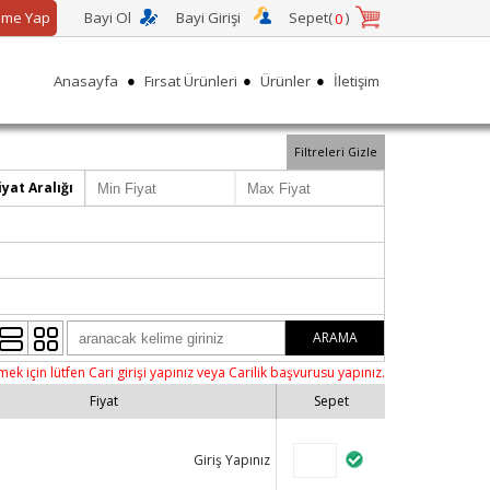
me Yap
Bayi Ol
Bayi Girişi
Sepet(
)
0
●
●
●
Anasayfa
Fırsat Ürünleri
Ürünler
İletişim
Filtreleri Gizle
iyat Aralığı
ARAMA
mek için lütfen Cari girişi yapınız veya Carilik başvurusu yapınız.
Fiyat
Sepet
Giriş Yapınız