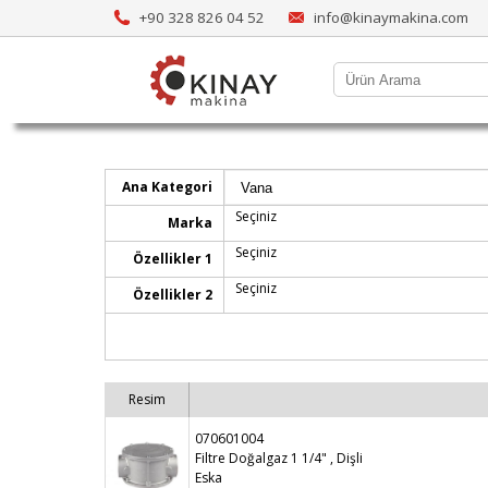
+90 328 826 04 52
info@kinaymakina.com
Ana Kategori
Seçiniz
Marka
Seçiniz
Özellikler 1
Seçiniz
Özellikler 2
Resim
070601004
Filtre Doğalgaz 1 1/4" , Dişli
Eska