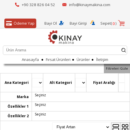
+90 328 826 04 52
info@kinaymakina.com
Ödeme Yap
Bayi Ol
Bayi Girişi
Sepet(
)
0
●
●
●
Anasayfa
Fırsat Ürünleri
Ürünler
İletişim
Filtreleri Gizle
Ana Kategori
Alt Kategori
Fiyat Aralığı
Seçiniz
Marka
Seçiniz
Özellikler 1
Seçiniz
Özellikler 2