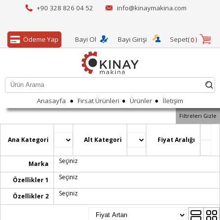
+90 328 826 04 52
info@kinaymakina.com
Ödeme Yap
Bayi Ol
Bayi Girişi
Sepet(
)
0
●
●
●
Anasayfa
Fırsat Ürünleri
Ürünler
İletişim
Filtreleri Gizle
Ana Kategori
Alt Kategori
Fiyat Aralığı
Seçiniz
Marka
Seçiniz
Özellikler 1
Seçiniz
Özellikler 2