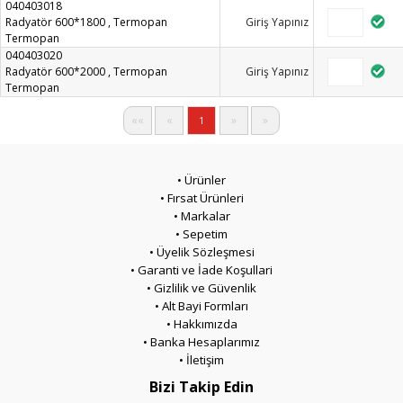
040403018
Radyatör 600*1800 , Termopan
Giriş Yapınız
Termopan
040403020
Radyatör 600*2000 , Termopan
Giriş Yapınız
Termopan
««
«
»
»
1
• Ürünler
• Fırsat Ürünleri
• Markalar
• Sepetim
• Üyelik Sözleşmesi
• Garanti ve İade Koşullari
• Gizlilik ve Güvenlik
• Alt Bayi Formları
• Hakkımızda
• Banka Hesaplarımız
• İletişim
Bizi Takip Edin