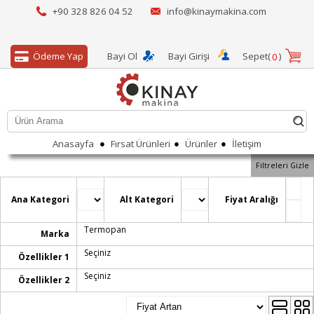
+90 328 826 04 52
info@kinaymakina.com
Ödeme Yap
Bayi Ol
Bayi Girişi
Sepet(
)
0
●
●
●
Anasayfa
Fırsat Ürünleri
Ürünler
İletişim
Filtreleri Gizle
Ana Kategori
Alt Kategori
Fiyat Aralığı
Termopan
Marka
Seçiniz
Özellikler 1
Seçiniz
Özellikler 2