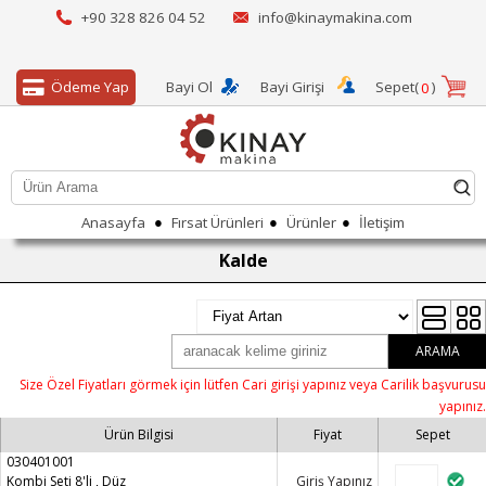
+90 328 826 04 52
info@kinaymakina.com
Ödeme Yap
Bayi Ol
Bayi Girişi
Sepet(
)
0
●
●
●
Anasayfa
Fırsat Ürünleri
Ürünler
İletişim
Kalde
ARAMA
Size Özel Fiyatları görmek için lütfen Cari girişi yapınız veya Carilik başvurusu
yapınız.
Ürün Bilgisi
Fiyat
Sepet
030401001
Kombi Seti 8'li , Düz
Giriş Yapınız